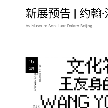
新展预告 | 约
by
Museum Seni Luar Dalam Beijing
15
3月