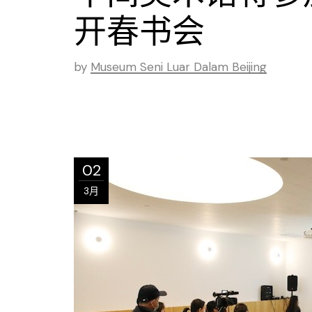
开春书会
by
Museum Seni Luar Dalam Beijing
02
3月