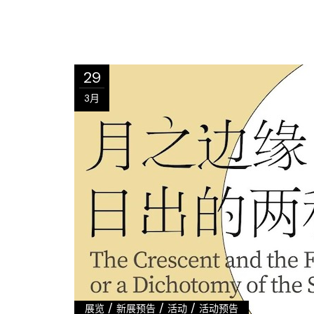
29
3月
/
/
/
展览
新展预告
活动
活动预告