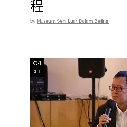
程
by
Museum Seni Luar Dalam Beijing
04
3月