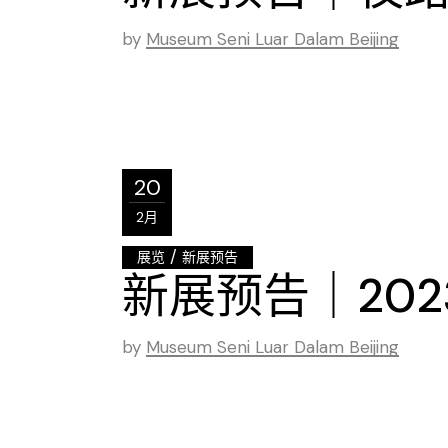
by
Museum Seni Luar Dalam Beijing
20
2月
/
展览
新展预告
新展预告｜20
by
Museum Seni Luar Dalam Beijing