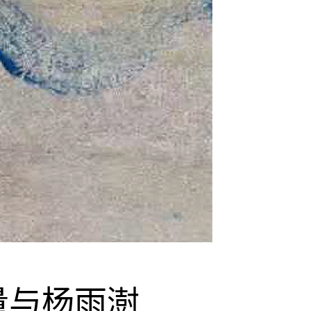
量与杨雨澍