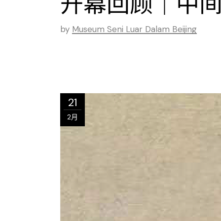
开幕回顾｜中
by
Museum Seni Luar Dalam Beijing
21
2月