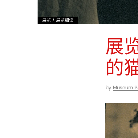
/
展览
展览细读
展
的
by
Museum Se