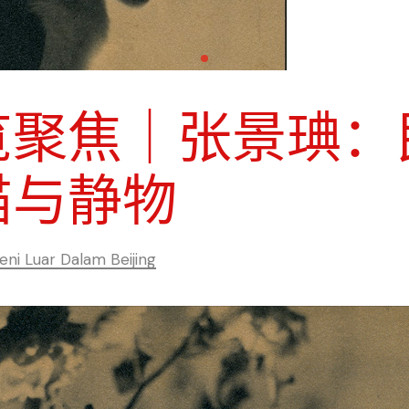
览聚焦｜张景琠：
猫与静物
ni Luar Dalam Beijing