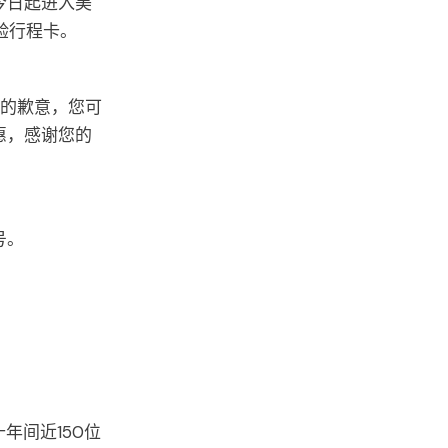
今日起进入美
验行程卡。
们的歉意，您可
惠，感谢您的
号。
年间近150位