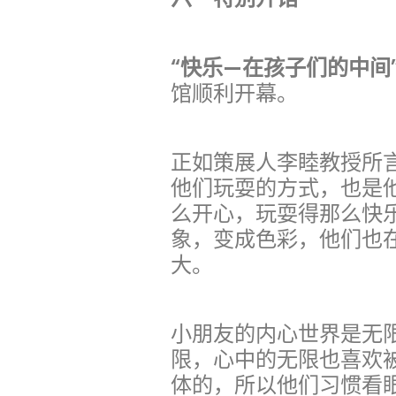
“快乐—在孩子们的中间
馆顺利开幕。
正如策展人李睦教授所
他们玩耍的方式，也是
么开心，玩耍得那么快
象，变成色彩，他们也
大。
小朋友的内心世界是无
限，心中的无限也喜欢
体的，所以他们习惯看