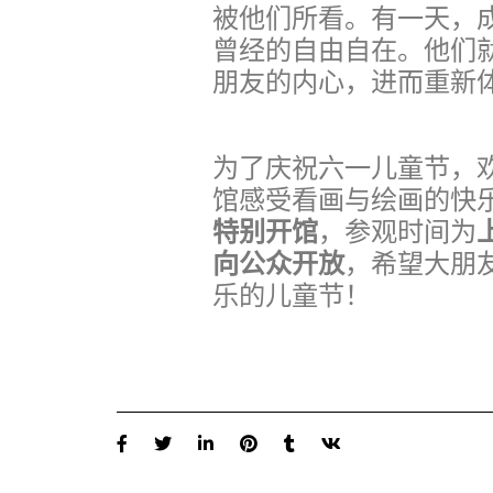
被他们所看。有一天，
曾经的自由自在。他们
朋友的内心，进而重新
为了庆祝六一儿童节，
馆感受看画与绘画的快
特别开馆
，参观时间为
向公众开放
，希望大朋
乐的儿童节！