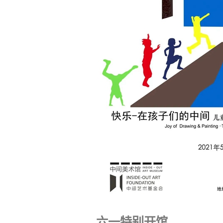
六一特别开馆