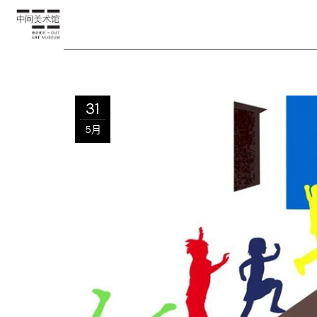
31
5月