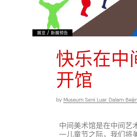
/
展览
新展预告
快乐在中间
开馆
by
Museum Seni Luar Dalam Beiji
中间美术馆是在中间艺
一儿童节之际，我们将