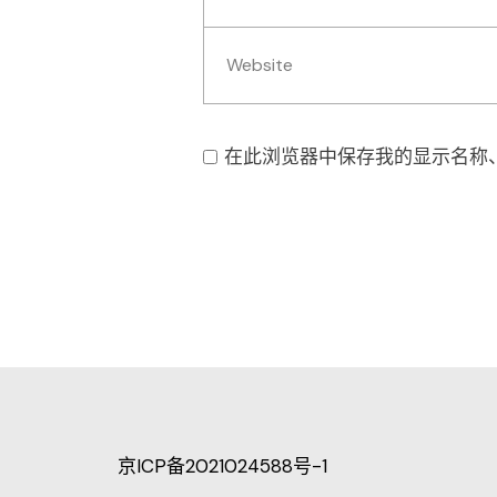
在此浏览器中保存我的显示名称
京ICP备2021024588号-1