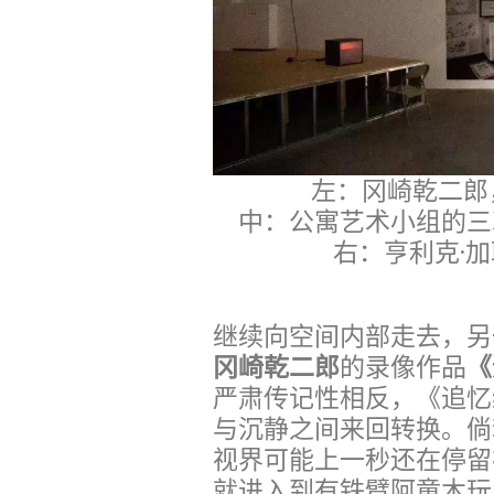
左：冈崎乾二郎
中：公寓艺术小组的三次
右：亨利克·加
继续向空间内部走去，另
冈崎乾二郎
的录像作品
《
严肃传记性相反，《追忆
与沉静之间来回转换。倘
视界可能上一秒还在停留
就进入到有铁臂阿童木玩