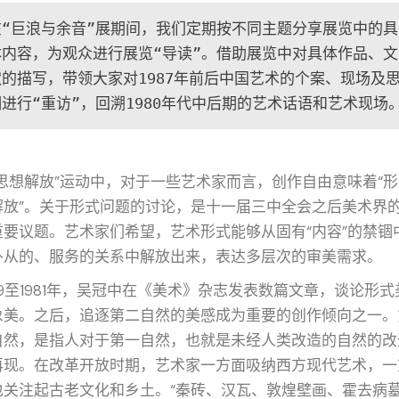
在“巨浪与余音”展期间，我们定期按不同主题分享展览中的具
体内容，为观众进行展览“导读”。借助展览中对具体作品、文
献的描写，带领大家对1987年前后中国艺术的个案、现场及
潮进行“重访”，回溯1980年代中后期的艺术话语和艺术现场
“思想解放”运动中，对于一些艺术家而言，创作自由意味着“
解放”。关于形式问题的讨论，是十一届三中全会之后美术界
重要议题。艺术家们希望，艺术形式能够从固有“内容”的禁锢
仆从的、服务的关系中解放出来，表达多层次的审美需求。
79至1981年，吴冠中在《美术》杂志发表数篇文章，谈论形式
象美。之后，追逐第二自然的美感成为重要的创作倾向之一。
自然，是指人对于第一自然，也就是未经人类改造的自然的改
再现。在改革开放时期，艺术家一方面吸纳西方现代艺术，一
也关注起古老文化和乡土。“秦砖、汉瓦、敦煌壁画、霍去病