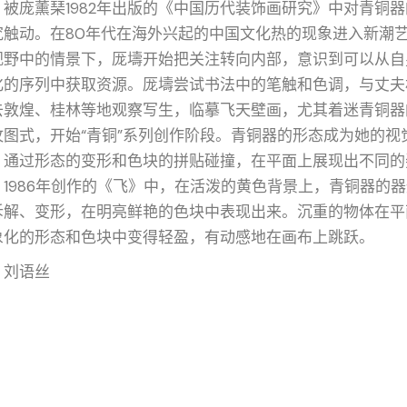
，被庞薰琹1982年出版的《中国历代装饰画研究》中对青铜器
究触动。在80年代在海外兴起的中国文化热的现象进入新潮
视野中的情景下，厐壔开始把关注转向内部，意识到可以从自
化的序列中获取资源。厐壔尝试书法中的笔触和色调，与丈夫
去敦煌、桂林等地观察写生，临摹飞天壁画，尤其着迷青铜器
纹图式，开始“青铜”系列创作阶段。青铜器的形态成为她的视
，通过形态的变形和色块的拼贴碰撞，在平面上展现出不同的
。1986年创作的《飞》中，在活泼的黄色背景上，青铜器的
拆解、变形，在明亮鲜艳的色块中表现出来。沉重的物体在平
象化的形态和色块中变得轻盈，有动感地在画布上跳跃。
/ 刘语丝