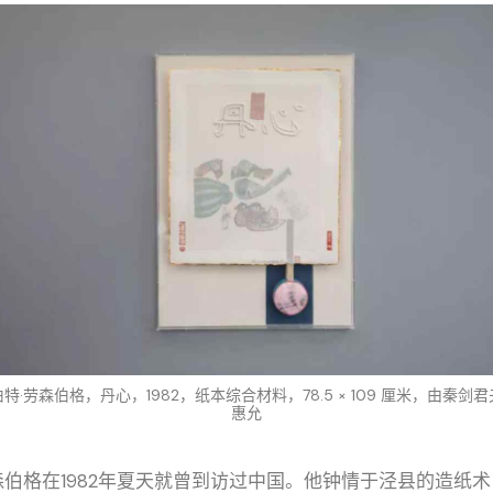
特·劳森伯格，丹心，1982，纸本综合材料，78.5 × 109 厘米，由秦剑
惠允
森伯格在1982年夏天就曾到访过中国。他钟情于泾县的造纸术