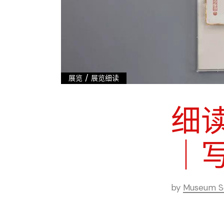
/
展览
展览细读
细
｜
by
Museum Se