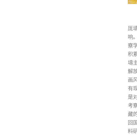
厐
响
察
积
壔
解
画
有
是
考
藏
回
料