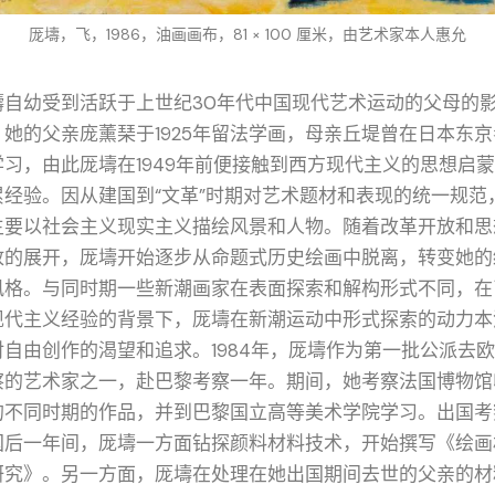
厐壔，飞，1986，油画画布，81 × 100 厘米，由艺术家本人惠允
壔自幼受到活跃于上世纪30年代中国现代艺术运动的父母的
。她的父亲庞薰琹于1925年留法学画，母亲丘堤曾在日本东京
学习，由此厐壔在1949年前便接触到西方现代主义的思想启
累经验。因从建国到“文革”时期对艺术题材和表现的统一规范
主要以社会主义现实主义描绘风景和人物。随着改革开放和思
放的展开，厐壔开始逐步从命题式历史绘画中脱离，转变她的
风格。与同时期一些新潮画家在表面探索和解构形式不同，在
现代主义经验的背景下，厐壔在新潮运动中形式探索的动力本
对自由创作的渴望和追求。1984年，厐壔作为第一批公派去
察的艺术家之一，赴巴黎考察一年。期间，她考察法国博物馆
的不同时期的作品，并到巴黎国立高等美术学院学习。出国考
国后一年间，厐壔一方面钻探颜料材料技术，开始撰写《绘画
研究》。另一方面，厐壔在处理在她出国期间去世的父亲的材