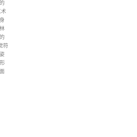
的
艺术
身
林
的
觉符
姿
器形
面