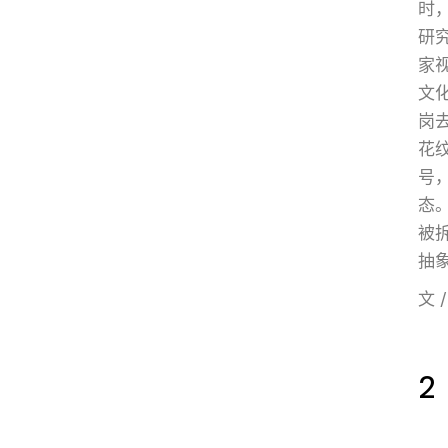
时
研
家
文
岗
花
号
态
被
抽
文 
2