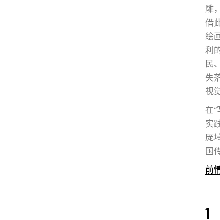
雕
借
绘
利
民
失
视
在
实
厐
国
前
1