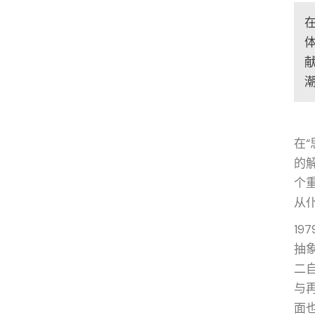
在
的
个
从
19
抽
二
与
面