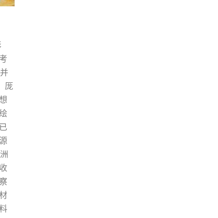
影
考
蒙并
，厐
想
绘
已
源
欧洲
收
察
材
料