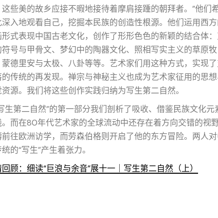
，这些美的故乡应接不暇地接待着摩肩接踵的朝拜者。”他们
此深入地观看自己，挖掘本民族的创造性根源。他们运用西方
画形式表现中国古老文化，创作了形形色色的新颖的结合体：
的符号与甲骨文、梦幻中的陶器文化、照相写实主义的草原牧
、蒙德里安与太极、八卦等等。艺术家们用这种方式，实现了
落的传统的再发现。禅宗与神秘主义也成为艺术家征用的思想
觉资源。我们将这些创作实践归纳为写生第二自然。
“写生第二自然”的第一部分我们剖析了吸收、借鉴民族文化元
践。而在80年代艺术家的全球流动中还存在着方向交错的视
壔前往欧洲访学，而劳森伯格则开启了他的东方冒险。两人对
传统的“写生”产生着张力。
情回顾：细读“巨浪与余音”展十一｜写生第二自然（上）