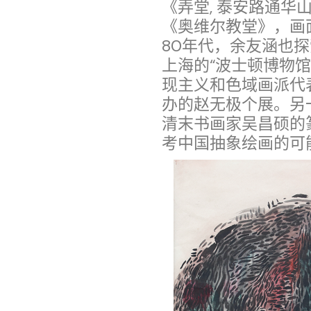
《弄堂, 泰安路通
《奥维尔教堂》，画
80年代，余友涵也探
上海的“波士顿博物
现主义和色域画派代表
办的赵无极个展。另
清末书画家吴昌硕的
考中国抽象绘画的可