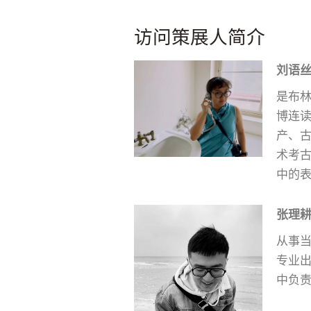
访问策展人简介
刘语
是布
博连
产、
术考
中的
张理
从事
专业
中负