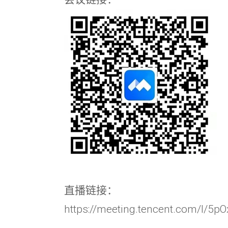
直播链接：
https://meeting.tencent.com/l/5pO