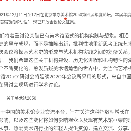
021年12月11日至12日
在
北京
举办
美术馆2050第四届年度论坛
。本届年
馆实践的能动性
”，现已开放会议论文征集。
，我们将着重讨论突破已有美术馆范式的机构实践与想象。相沿
史的墨守成规，而不是推陈出新，批判性地重新思考正统艺
次会议将探索艺术史的形成与艺术机构实践之间的复杂关系
训。我们希望这些关于机构建设、历史化进程和机构韧性的
个不断变化的、愈发质疑美术馆角色的世界中，为当代艺术
2050”研讨会将延续2020年会议所采用的形式，来自中
在研讨会现场进行学术讨论。
关于美术馆2050
个立足于中国的美术馆专业交流平台，旨在关注这种指数型增长在
影响，以及这些变化将如何影响观众以及现有美术馆框架的
从事、热爱美术馆行业的年轻人提供资源，建立交流、分享