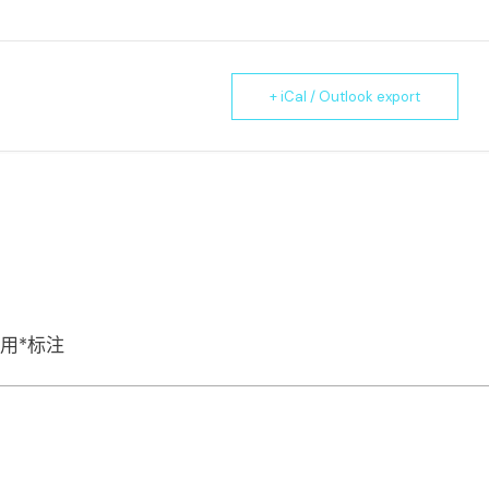
+ iCal / Outlook export
用
*
标注