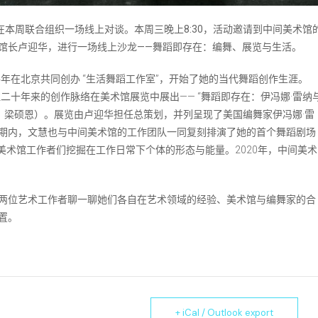
在本周联合组织一场线上对谈。本周三晚上8:30，活动邀请到中间美术馆
馆长卢迎华，进行一场线上沙龙——舞蹈即存在：编舞、展览与生活。
4年在北京共同创办 “生活舞蹈工作室”，开始了她的当代舞蹈创作生涯。
往二十年来的创作脉络在美术馆展览中展出—— “舞蹈即存在：伊冯娜·雷纳
：苏伟、梁硕恩）。展览由卢迎华担任总策划，并列呈现了美国编舞家伊冯娜·雷
期内，文慧也与中间美术馆的工作团队一同复刻排演了她的首个舞蹈剧场
与美术馆工作者们挖掘在工作日常下个体的形态与能量。2020年，中间美术
两位艺术工作者聊一聊她们各自在艺术领域的经验、美术馆与编舞家的合
置。
+ iCal / Outlook export