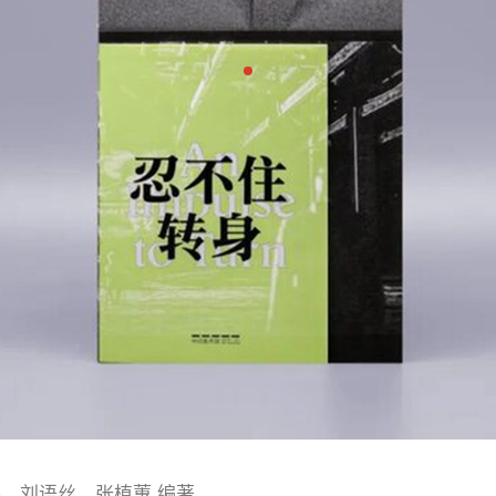
、刘语丝、张植蕙 编著