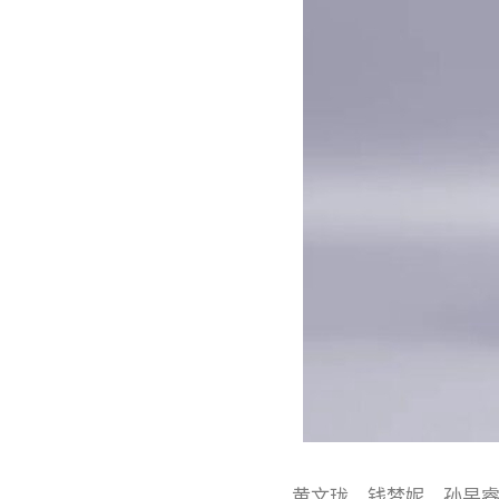
黄文珑、钱梦妮、孙杲睿