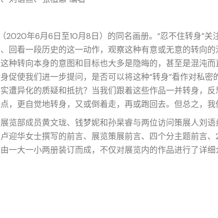
（2020年6月6日至10月8日）的同名画册。“忍不住转身”
去、回看一段历史的这一动作，观察这种有意或无意的转向的
，这种转向本身的意图和目标也大多是隐晦的，甚至是混沌而
身促使我们进一步提问，是否可以将这种“转身”看作对私密
事实遭异化的质疑和抵抗？当我们跟着这些作品一并转身，反
脚点，更自觉地转身，又或倒着走，再或跑回去。但总之，我
与展览部成员黄文珑、钱梦妮和孙杲睿与两位访问策展人刘语
卢迎华女士撰写的前言、展览策展前言、四个分主题前言、
书由一大一小两册装订而成，不仅对展览内的作品进行了详细