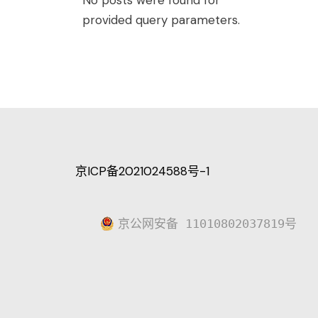
No posts were found for
provided query parameters.
京ICP备2021024588号-1
京公网安备 11010802037819号