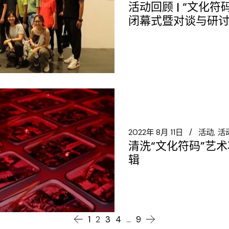
活动回顾 | “文化
闭幕式暨对谈与研
2022年 8月 11日
活动
活
清洗“文化符码”艺
辑
1
2
3
4
…
9