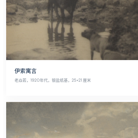
伊索寓言
老焱若，1920年代，银盐纸基，25×21 厘米