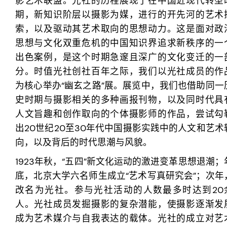
影艺术联盟。
光社的历程展现了在中国近现代转型
期，新知识阶层以摄影为媒，进行的开先河的艺术
索，以及驱动其艺术取向的思想动力。这是面对政
思想与文化双重危机的中国知识界追求新秩序的一
出色案例，是这个时期急邃且深广的文化变迁的一
分。时值光社创社百年之际，我们以光社成员的作
为核心举办“幽玄之路”展。展览中，我们也借助同一
史时期与摄影相关的多种画报刊物，以及同时代具
人文旨趣和创作取向的个体摄影师的作品，尝试勾
出20世纪20至30年代中国摄影实践中的人文和艺术
向，以及背后的时代思潮与风貌。
1923年秋，“五四”新文化运动的激进变革思想退潮；
底，北京大学六名师生成立“艺术写真研究会”；次年
改名为光社。参与光社活动的人数最多时达到20
人。光社成员发掘摄影的复杂潜能，使摄影逐渐发
成为艺术媒介与自我表达的载体。光社的成立对艺