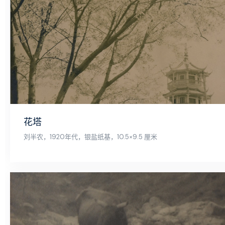
花塔
刘半农，1920年代，银盐纸基，10.5×9.5 厘米