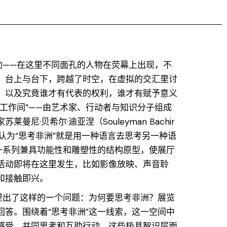
动——在这里不同面孔的人物在荧幕上出现，不
，台上与台下，跨越了时空，在虚拟的交汇里讨
，以及究竟谁才有代表的权利，谁才有赋予意义
工作间”——由艺术家、行动者与知识分子组成
曼尼·贝希尔·迪亚涅（Souleyman Bachir
亚涅认为“思考非洲”就是用一种语言去思考另一种语
了一系列兼具功能性和雕塑性的结构原型，使展厅
活动即将在这里发生，比如影像放映、声音聆
和接触即兴。
们提出了这样的一个问题：为何要思考非洲？展览
回答。围绕着“思考非洲”这一线索，这一空间中
感受、共同思考和互助行动。这些极具智识层面