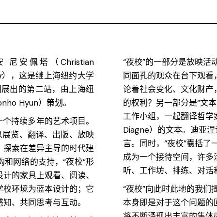
佩塔（Christian
“夜校”的一部分是放映活
r
），这是继上海纽约大学
同面孔的观众在台下观看
中国展出的第二站，由上海纽
论着社会变化、文化财产
nho Hyun）策划。
的权利？另一部分是“文本
工作小组，一起翻译哲学家苏莱
是一个持续多年的艺术项目。
Diagne）的文本。迪
以展览、翻译、出版、放映
言。同时，“夜校”囊括
，探索在差异主导的时代建
成为一个接待空间，许多
和网络的支持，“夜校”形
听、工作坊、排练、对话
设计的家具上观看、阅读、
学校环境为蓝本设计的；它
“夜校”向此时此地的我
感知、共同思考与互动。
本身即是对于这个问题的
将不断涌现出丰富的集体