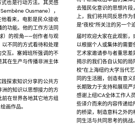
方式也是行动方法。其灵感
去殖民化意识的思想片段
Sembène Ousmane），
上，我们将共同反思作为
r）。在他看来，电影是民众接收
是“夜校”所关注的另一
播的功能。他的工作方法同
球）的视角——创作者与观
届时欢迎大家在此观影，
，以不同的方式看待和处理
以根据个人或集体的需要
的交互。塞姆班所强调的不
艺术家邀请参与者重思差
是其在生产与传播非洲主体
揭示的我们各自认知的局
校”在上海纽约大学当代
同的生活圈，创造有意义
实践探索知识分享的公共方
长期致力于支持和展现严
非洲的知识以思想接力的方
感谢上纽ICA全体工作人
此前在世界各地其它地方组
些译介而来的内容传递给
与绘画作品。
的桥梁，制造意料之外的
同生活与共同思考的挑战