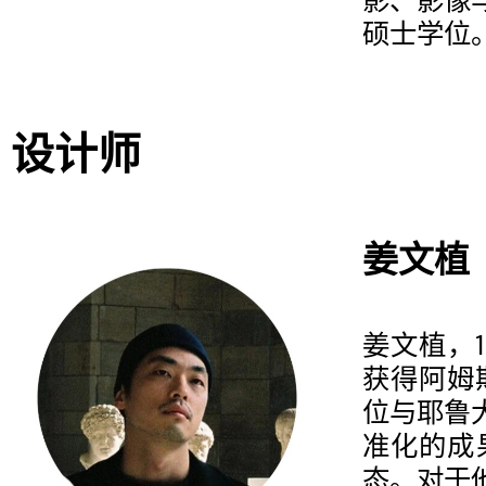
影、影像
硕士学位
设计师
姜文植
姜文植，
获得阿姆
位与耶鲁
准化的成
态。对于