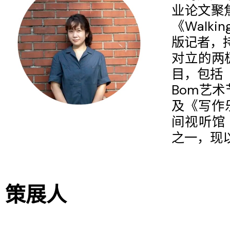
业论文聚
《Walki
版记者，
对立的两
目，包括
Bom艺术
及《写作
间视听馆（A
之一，现以
策展人